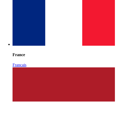
France
Français