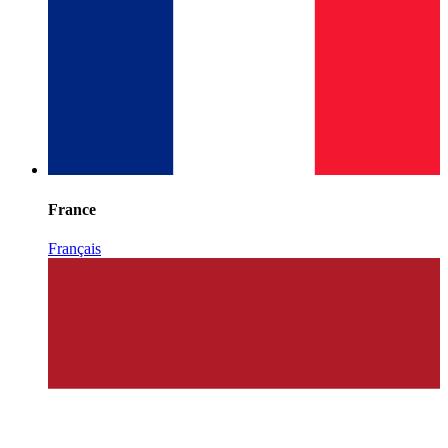
France
Français