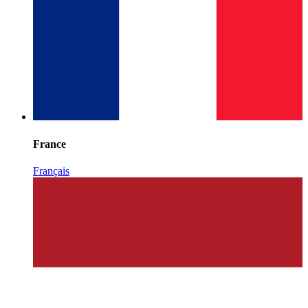
France
Français