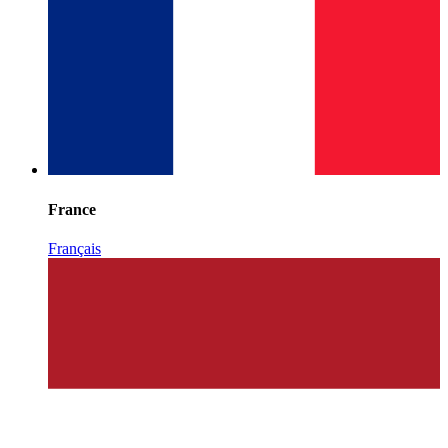
France
Français