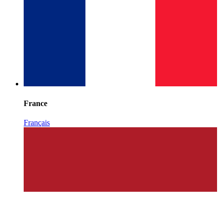
France
Français