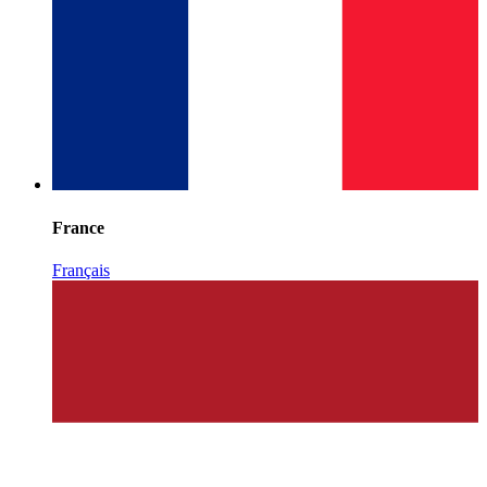
France
Français