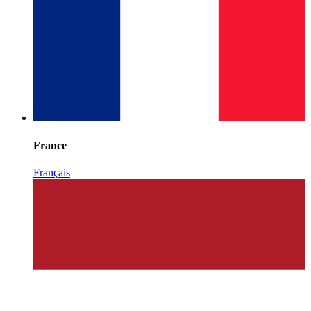
France
Français