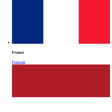
France
Français