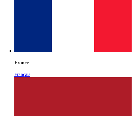
France
Français