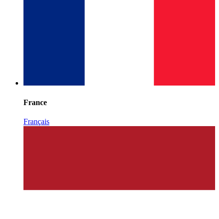
France
Français