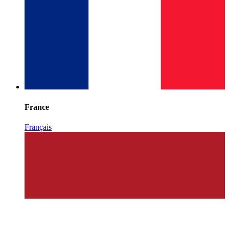
France
Français