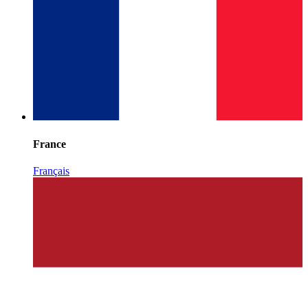
France
Français