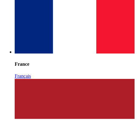
France
Français