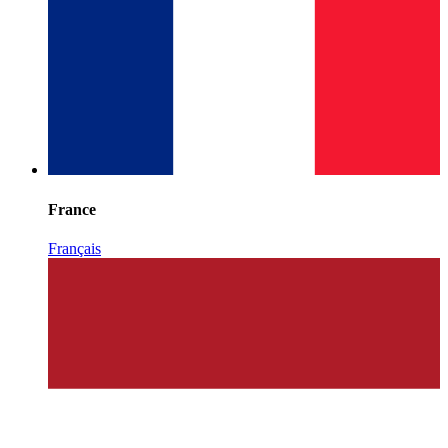
France
Français