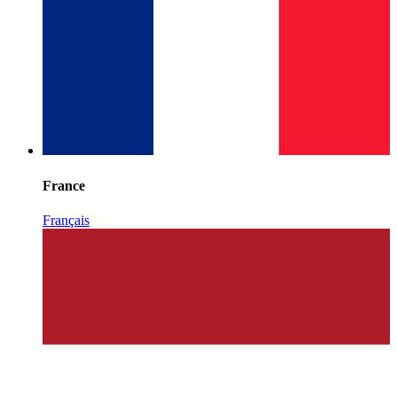
France
Français