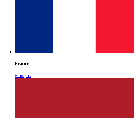
France
Français