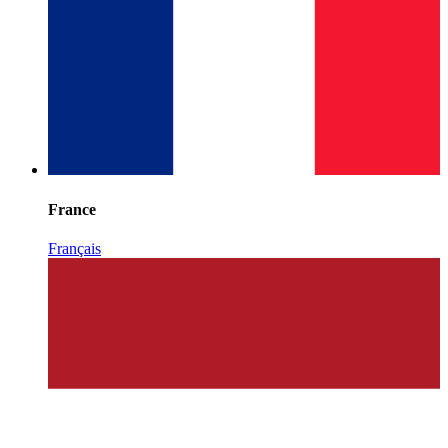
France
Français