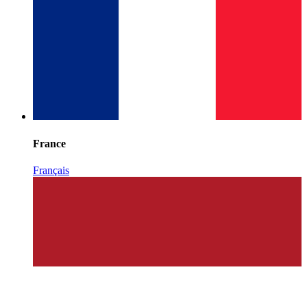
France
Français