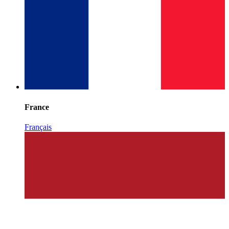
France
Français