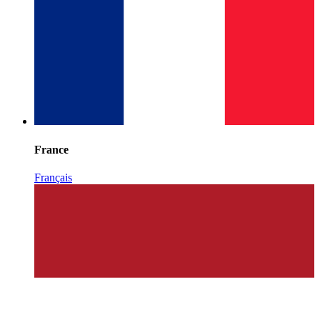
France
Français