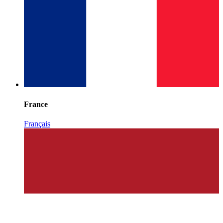
France
Français