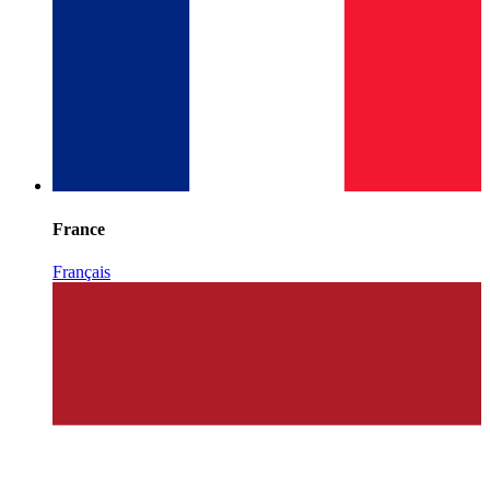
France
Français