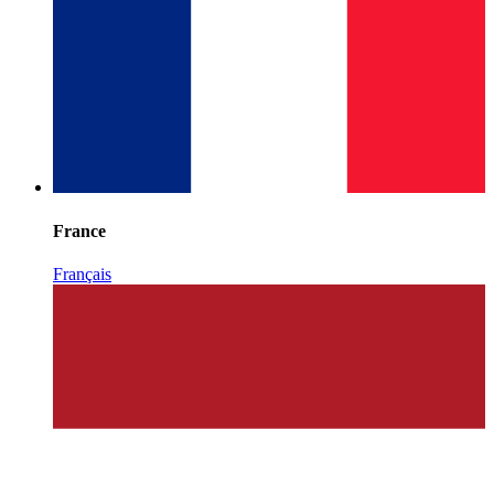
France
Français