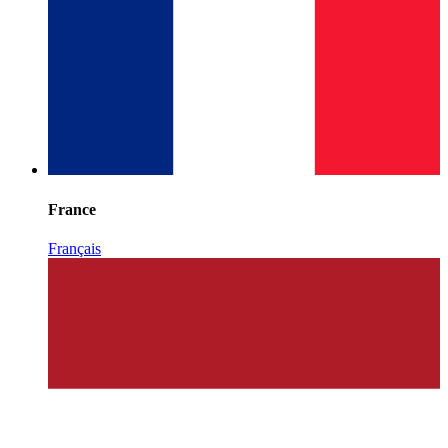
France
Français