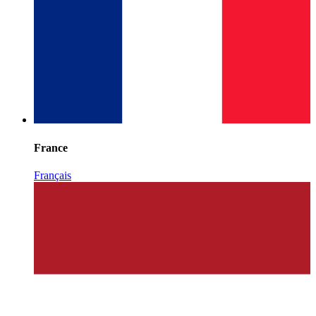
France
Français