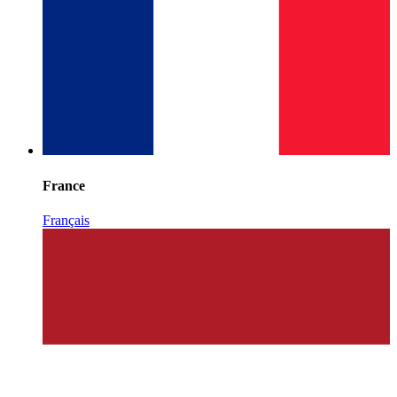
France
Français