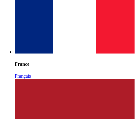
France
Français