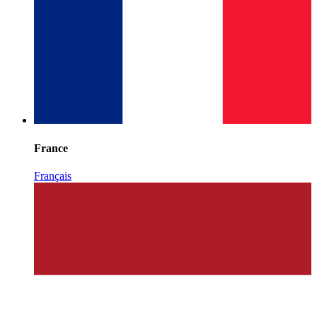
France
Français