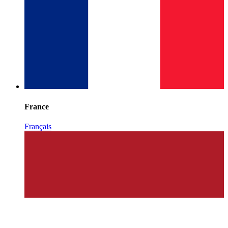
France
Français