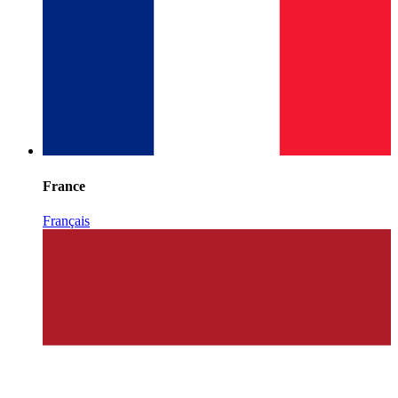
France
Français