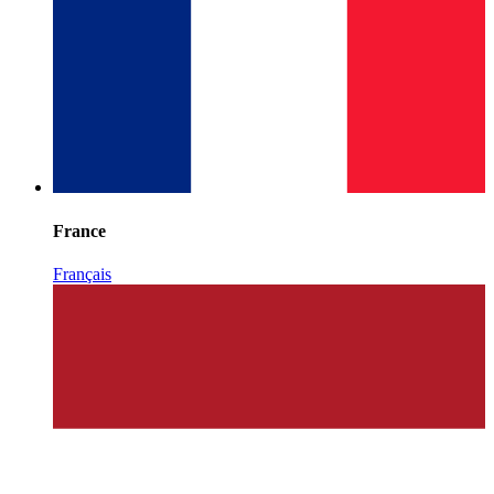
France
Français