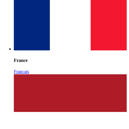
France
Français