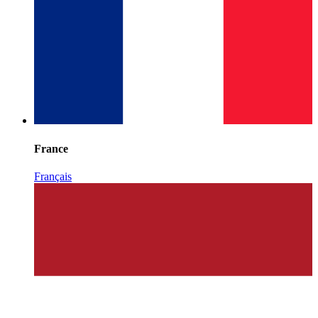
France
Français