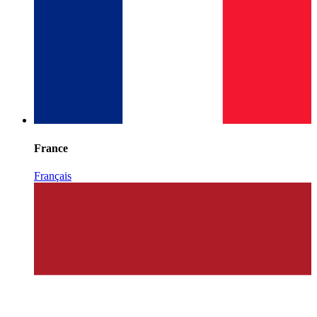
France
Français