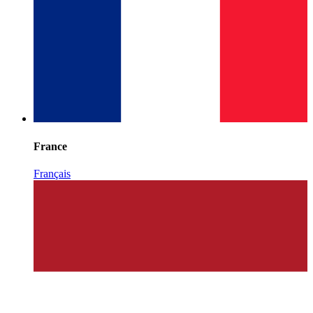
France
Français