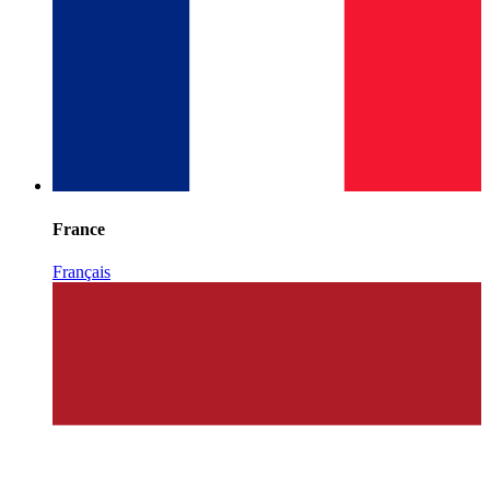
France
Français