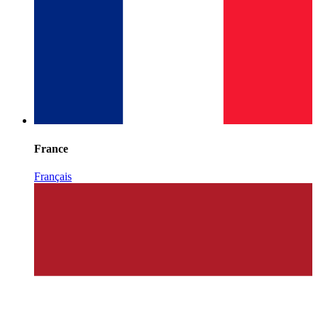
France
Français