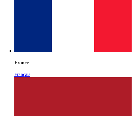
France
Français