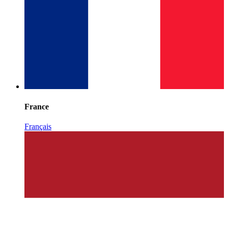
France
Français